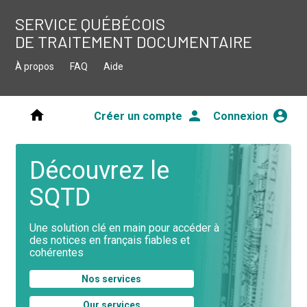
SERVICE QUÉBÉCOIS
DE TRAITEMENT DOCUMENTAIRE
À propos
FAQ
Aide
home
person
account_circle
Créer un compte
Connexion
Page
Découvrez le
SQTD
d'Accueil
Une solution clé en main pour accéder à
du
des notices en français fiables et
cohérentes
SQTD
Nos services
Our services