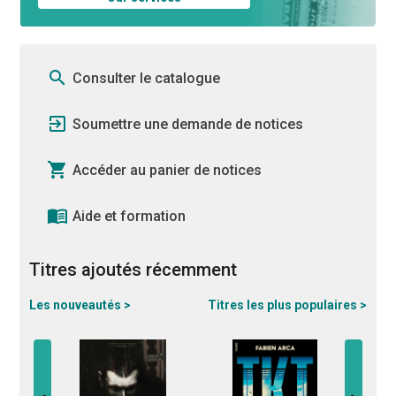
search
Consulter le catalogue
exit_to_app
Soumettre une demande de notices
shopping_cart
Accéder au panier de notices
menu_book
Aide et formation
Titres ajoutés récemment
Les nouveautés >
Titres les plus populaires >