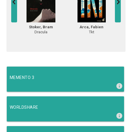
Stoker, Bram
Arca, Fabien
Ch
Dracula
Tkt
L
MEMENTO 3
info
WORLDSHARE
info